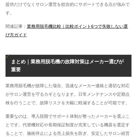
提供だけでなくサロン運営を総合的にサポートできる点が強みで
す。
関連記事：
業務用脱毛機比較｜比較ポイント6つで失敗しない選
び方ガイド
まとめ｜業務用脱毛機の故障対策はメーカー選びが
重要
業務用脱毛機が故障した場合、迅速なメーカー連絡と適切な対応
がサロン運営を守るカギとなります。日常メンテナンスや定期点
検を行うことで、故障リスクを大幅に軽減することが可能です。
重要なのは、導入段階でサポート体制が整ったメーカーを選ぶこ
とです。代替機対応や長期保証制度が充実している機器を選定す
ることで、施術停止による売上損失を防ぎ、安定したサロン経営