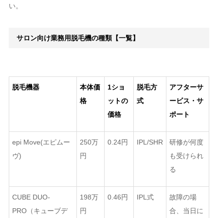
い。
サロン向け業務用脱毛機の種類【一覧】
脱毛機器
本体価
1ショ
脱毛方
アフターサ
格
ットの
式
ービス・サ
価格
ポート
epi Move(エピムー
250万
0.24円
IPL/SHR
研修が何度
ヴ)
円
も受けられ
る
CUBE DUO-
198万
0.46円
IPL式
故障の場
PRO（キューブデ
円
合、当日に