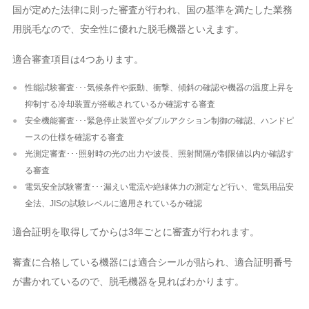
国が定めた法律に則った審査が行われ、国の基準を満たした業務
用脱毛なので、安全性に優れた脱毛機器といえます。
適合審査項目は4つあります。
性能試験審査･･･気候条件や振動、衝撃、傾斜の確認や機器の温度上昇を
抑制する冷却装置が搭載されているか確認する審査
安全機能審査･･･緊急停止装置やダブルアクション制御の確認、ハンドピ
ースの仕様を確認する審査
光測定審査･･･照射時の光の出力や波長、照射間隔が制限値以内か確認す
る審査
電気安全試験審査･･･漏えい電流や絶縁体力の測定など行い、電気用品安
全法、JISの試験レベルに適用されているか確認
適合証明を取得してからは3年ごとに審査が行われます。
審査に合格している機器には適合シールが貼られ、適合証明番号
が書かれているので、脱毛機器を見ればわかります。