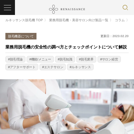
ルネッサンス脱毛機 TOP
業務用脱毛機・美容サロン向け製品一覧
コラム
脱毛機器について
更新日：2023.02.20
業務用脱毛機の安全性の調べ方とチェックポイントについて解説
脱毛理論
機能/メニュー
脱毛知識
脱毛業界
サロン経営
アフターサポート
エステサロン
ルネッサンス