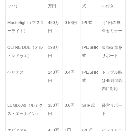
ッハ）
万円
式
ル付き
Masterlight（マスタ
490万
0.56円
IPL式
月1回の無
ーライト）
円
料セミナー
OLTRE DUE（オル
198万
-
IPL/SHR
販売促進を
トレドゥエ）
円
式
サポート
ヘリオス
143万
0.4円
IPL/SHR
トラブル時
円
式
は48時間以
内に対応
LUMIX-A9（ルミク
350万
0.6円
SHR式
経営サポー
ス・エーナイン）
円
ト
エピアスV
450万
1円
IPL式
インストラ