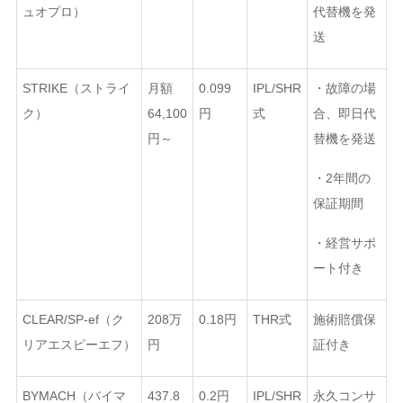
ュオプロ）
代替機を発
送
STRIKE（ストライ
月額
0.099
IPL/SHR
・故障の場
ク）
64,100
円
式
合、即日代
円～
替機を発送
・2年間の
保証期間
・経営サポ
ート付き
CLEAR/SP-ef（ク
208万
0.18円
THR式
施術賠償保
リアエスピーエフ）
円
証付き
BYMACH（バイマ
437.8
0.2円
IPL/SHR
永久コンサ