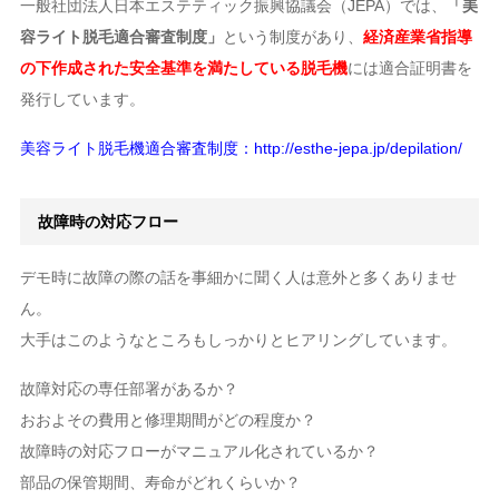
一般社団法人日本エステティック振興協議会（JEPA）では、
「美
容ライト脱毛適合審査制度」
という制度があり、
経済産業省指導
の下作成された安全基準を満たしている脱毛機
には適合証明書を
発行しています。
美容ライト脱毛機適合審査制度：http://esthe-jepa.jp/depilation/
故障時の対応フロー
デモ時に故障の際の話を事細かに聞く人は意外と多くありませ
ん。
大手はこのようなところもしっかりとヒアリングしています。
故障対応の専任部署があるか？
おおよその費用と修理期間がどの程度か？
故障時の対応フローがマニュアル化されているか？
部品の保管期間、寿命がどれくらいか？