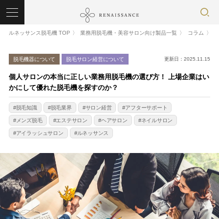
ルネッサンス脱毛機 TOP
業務用脱毛機・美容サロン向け製品一覧
コラム
脱毛機器について
脱毛サロン経営について
更新日：2025.11.15
個人サロンの本当に正しい業務用脱毛機の選び方！ 上場企業はい
かにして優れた脱毛機を探すのか？
脱毛知識
脱毛業界
サロン経営
アフターサポート
メンズ脱毛
エステサロン
ヘアサロン
ネイルサロン
アイラッシュサロン
ルネッサンス