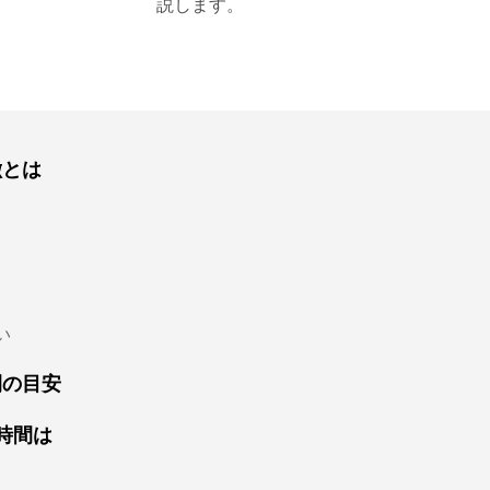
説します。
徴とは
い
間の目安
る時間は