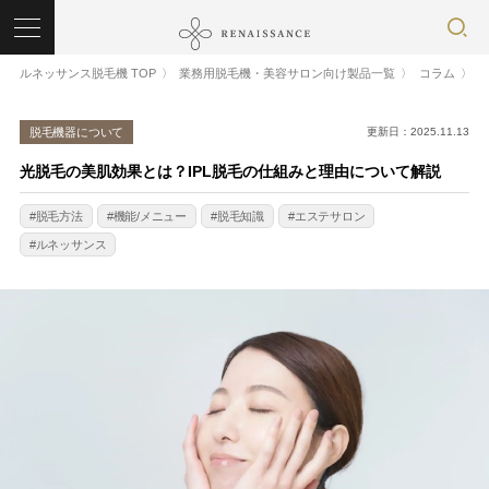
ルネッサンス脱毛機 TOP
業務用脱毛機・美容サロン向け製品一覧
コラム
脱毛機器について
更新日：2025.11.13
光脱毛の美肌効果とは？IPL脱毛の仕組みと理由について解説
脱毛方法
機能/メニュー
脱毛知識
エステサロン
ルネッサンス