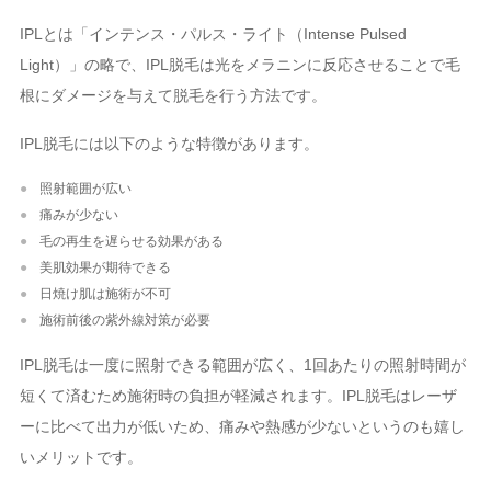
IPLとは「インテンス・パルス・ライト（Intense Pulsed
Light）」の略で、IPL脱毛は光をメラニンに反応させることで毛
根にダメージを与えて脱毛を行う方法です。
IPL脱毛には以下のような特徴があります。
照射範囲が広い
痛みが少ない
毛の再生を遅らせる効果がある
美肌効果が期待できる
日焼け肌は施術が不可
施術前後の紫外線対策が必要
IPL脱毛は一度に照射できる範囲が広く、1回あたりの照射時間が
短くて済むため施術時の負担が軽減されます。IPL脱毛はレーザ
ーに比べて出力が低いため、痛みや熱感が少ないというのも嬉し
いメリットです。