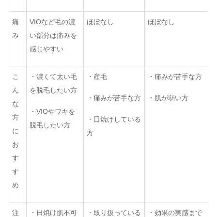
痛
VIOなど毛の濃
ほぼなし
ほぼなし
み
い部分は痛みを
感じやすい
こ
・濃くて太い毛
・産毛
・痛みが苦手な方
ん
を脱毛したい方
・痛みが苦手な方
・肌が弱い方
な
・VIOやワキを
方
・日焼けしている
脱毛したい方
に
方
お
す
す
め
注
・日焼け肌不可
・取り扱っている
・効果の実感まで