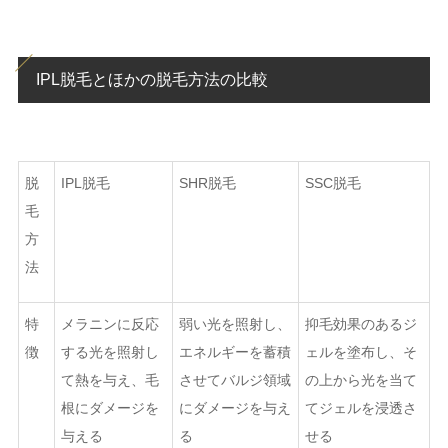
IPL脱毛とほかの脱毛方法の比較
脱
IPL脱毛
SHR脱毛
SSC脱毛
毛
方
法
特
メラニンに反応
弱い光を照射し、
抑毛効果のあるジ
徴
する光を照射し
エネルギーを蓄積
ェルを塗布し、そ
て熱を与え、毛
させてバルジ領域
の上から光を当て
根にダメージを
にダメージを与え
てジェルを浸透さ
与える
る
せる