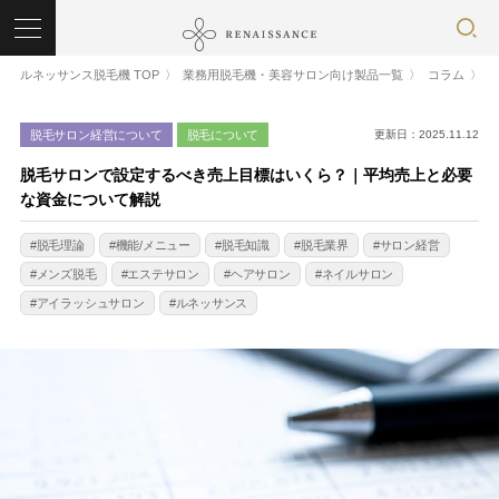
ルネッサンス脱毛機 TOP
業務用脱毛機・美容サロン向け製品一覧
コラム
脱毛サロン経営について
脱毛について
更新日：2025.11.12
脱毛サロンで設定するべき売上目標はいくら？｜平均売上と必要
な資金について解説
脱毛理論
機能/メニュー
脱毛知識
脱毛業界
サロン経営
メンズ脱毛
エステサロン
ヘアサロン
ネイルサロン
アイラッシュサロン
ルネッサンス